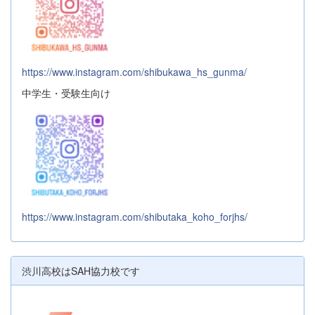
https://www.instagram.com/shibukawa_hs_gunma/
中学生・受験生向け
https://www.instagram.com/shibutaka_koho_forjhs/
渋川高校はSAH協力校です