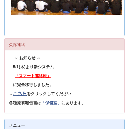
欠席連絡
～ お知らせ ～
5/1(木)より新システム
「スマート連絡帳」
に完全移行しました。
こちら
→
をクリックしてください
各種療養報告書は
「保健室」
にあります。
メニュー