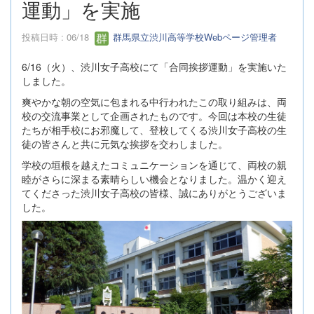
運動」を実施
投稿日時 : 06/18
群馬県立渋川高等学校Webページ管理者
6/16（火）、渋川女子高校にて「合同挨拶運動」を実施いた
しました。
爽やかな朝の空気に包まれる中行われたこの取り組みは、両
校の交流事業として企画されたものです。今回は本校の生徒
たちが相手校にお邪魔して、登校してくる渋川女子高校の生
徒の皆さんと共に元気な挨拶を交わしました。
学校の垣根を越えたコミュニケーションを通じて、両校の親
睦がさらに深まる素晴らしい機会となりました。温かく迎え
てくださった渋川女子高校の皆様、誠にありがとうございま
した。