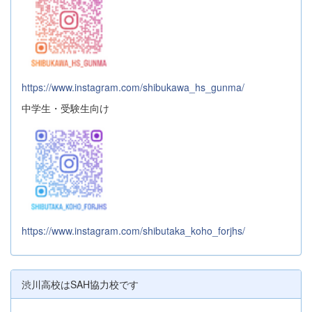
https://www.instagram.com/shibukawa_hs_gunma/
中学生・受験生向け
https://www.instagram.com/shibutaka_koho_forjhs/
渋川高校はSAH協力校です