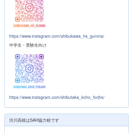
https://www.instagram.com/shibukawa_hs_gunma/
中学生・受験生向け
https://www.instagram.com/shibutaka_koho_forjhs/
渋川高校はSAH協力校です