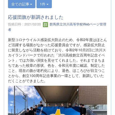
全ての記事
1件
応援団旗が新調されました
投稿日時 : 2021/02/20
群馬県立渋川高等学校Webページ管理
者
新型コロナウイルス感染拡大防止のため、令和2年度はほとん
ど活躍する場面がなかった応援委員会ですが、感染拡大防止
に留意しながら活動を続けており、令和2年10月2日に渋川ス
カイランドパークで行われた「渋川高校創立百周年記念イベ
ント」では力強い演技を見せてくれました。それまでまちま
ちであった校章の形状、色を、令和元年度に確認、制定した
こと、現在の旗が老朽化により、退色、ほころびが目立つこ
とから、創立100周年記念事業の一環として、新調していた
だくことができました。