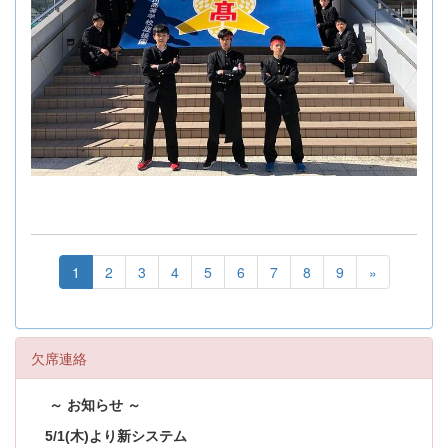
1
2
3
4
5
6
7
8
9
»
欠席連絡
～ お知らせ ～
5/1(木)より新システム