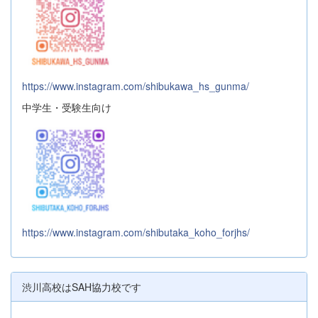
https://www.instagram.com/shibukawa_hs_gunma/
中学生・受験生向け
https://www.instagram.com/shibutaka_koho_forjhs/
渋川高校はSAH協力校です