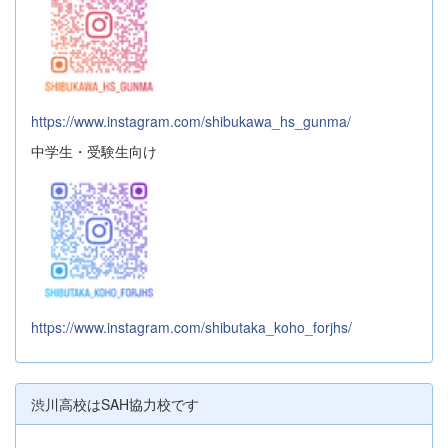
https://www.instagram.com/shibukawa_hs_gunma/
中学生・受験生向け
https://www.instagram.com/shibutaka_koho_forjhs/
渋川高校はSAH協力校です