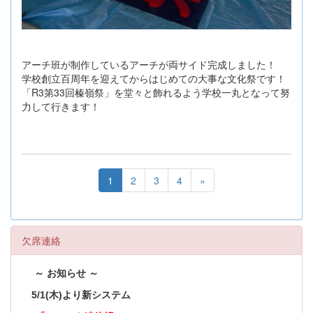
アーチ班が制作しているアーチが両サイド完成しました！
学校創立百周年を迎えてからはじめての大事な文化祭です！
「R3第33回榛嶺祭」を堂々と飾れるよう学校一丸となって努
力して行きます！
1
2
3
4
»
欠席連絡
～ お知らせ ～
5/1(木)より新システム