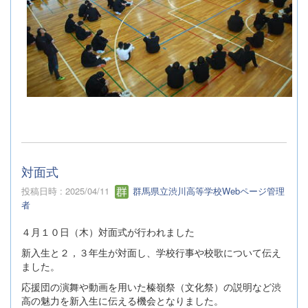
対面式
投稿日時 : 2025/04/11
群馬県立渋川高等学校Webページ管理
者
４月１０日（木）対面式が行われました
新入生と２，３年生が対面し、学校行事や校歌について伝え
ました。
応援団の演舞や動画を用いた榛嶺祭（文化祭）の説明など渋
高の魅力を新入生に伝える機会となりました。