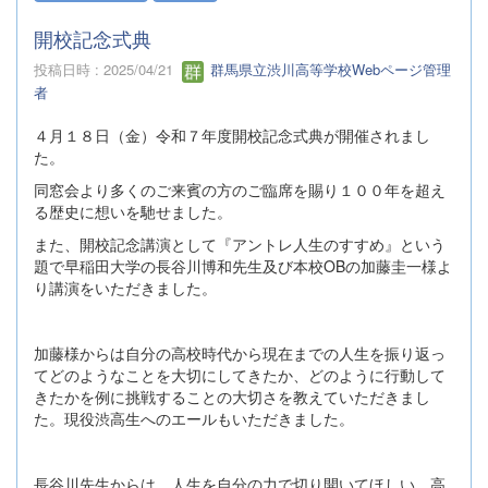
開校記念式典
投稿日時 : 2025/04/21
群馬県立渋川高等学校Webページ管理
者
４月１８日（金）令和７年度開校記念式典が開催されまし
た。
同窓会より多くのご来賓の方のご臨席を賜り１００年を超え
る歴史に想いを馳せました。
また、開校記念講演として『アントレ人生のすすめ』という
題で早稲田大学の長谷川博和先生及び本校OBの加藤圭一様よ
り講演をいただきました。
加藤様からは自分の高校時代から現在までの人生を振り返っ
てどのようなことを大切にしてきたか、どのように行動して
きたかを例に挑戦することの大切さを教えていただきまし
た。現役渋高生へのエールもいただきました。
長谷川先生からは、人生を自分の力で切り開いてほしい。高