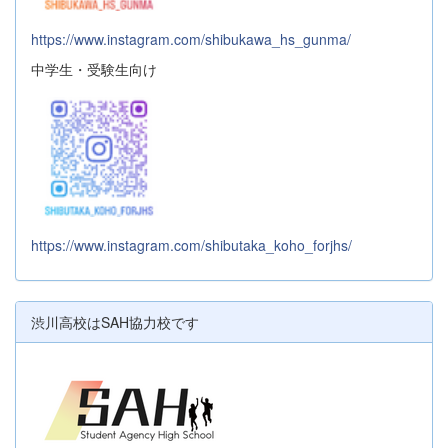
https://www.instagram.com/shibukawa_hs_gunma/
中学生・受験生向け
https://www.instagram.com/shibutaka_koho_forjhs/
渋川高校はSAH協力校です