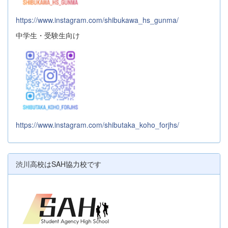
https://www.instagram.com/shibukawa_hs_gunma/
中学生・受験生向け
https://www.instagram.com/shibutaka_koho_forjhs/
渋川高校はSAH協力校です