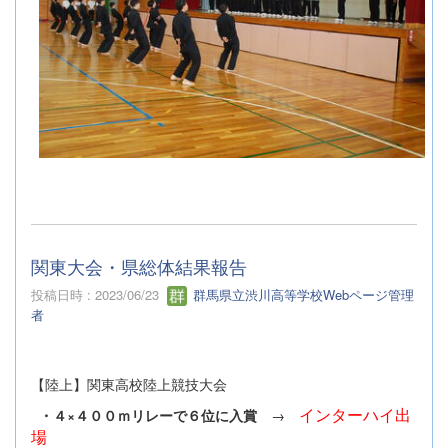
関東大会・県総体結果報告
投稿日時 : 2023/06/23
群馬県立渋川高等学校Webページ管理
者
【陸上】関東高校陸上競技大会
インターハイ出
・４×４００ｍリレーで６位に入賞
→
場