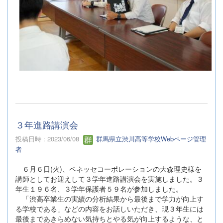
３年進路講演会
投稿日時 : 2023/06/08
群馬県立渋川高等学校Webページ管理
者
６月６日(火)、ベネッセコーポレーションの大森理史様を
講師としてお迎えして３学年進路講演会を実施しました。３
年生１９６名、３学年保護者５９名が参加しました。
「渋高卒業生の実績の分析結果から最後まで学力が向上す
る学校である」などの内容をお話しいただき、現３年生には
最後まであきらめない気持ちとやる気が向上するような、と