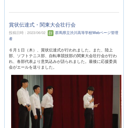
賞状伝達式・関東大会壮行会
投稿日時 : 2023/06/02
群馬県立渋川高等学校Webページ管理
者
６月１日（木）、賞状伝達式が行われました。また、陸上
部、ソフトテニス部、自転車競技部の関東大会壮行会が行わ
れ、各部代表より意気込みが語られました。最後に応援委員
会がエールを送りました。