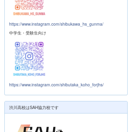
https://www.instagram.com/shibukawa_hs_gunma/
中学生・受験生向け
https://www.instagram.com/shibutaka_koho_forjhs/
渋川高校はSAH協力校です