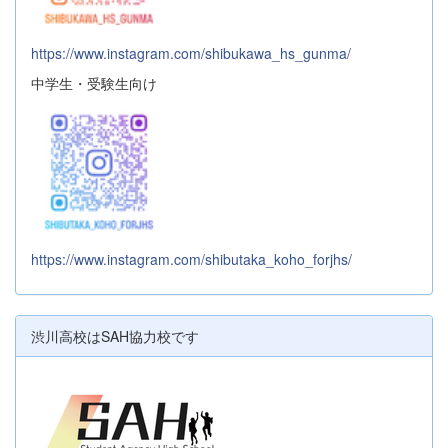
https://www.instagram.com/shibukawa_hs_gunma/
中学生・受験生向け
https://www.instagram.com/shibutaka_koho_forjhs/
渋川高校はSAH協力校です