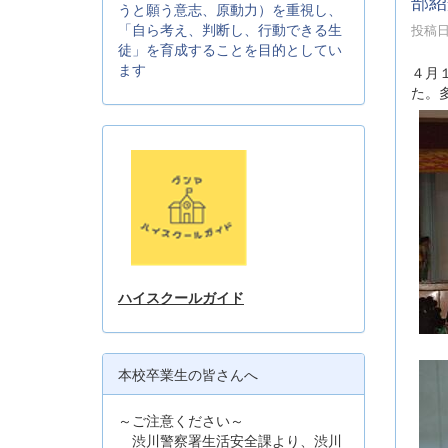
部紹
うと願う意志、原動力）を重視し、
「自ら考え、判断し、行動できる生
投稿日時
徒」を育成することを目的としてい
ます
４月
た。
ハイスクールガイド
本校卒業生の皆さんへ
～ご注意ください～
渋川警察署生活安全課より、渋川