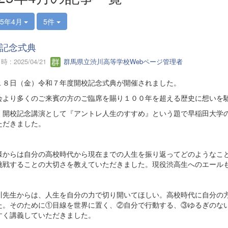
25年4月
5件
記念式典
 : 2025/04/21
群馬県立渋川高等学校Webページ管理者
１８日（金）令和７年度開校記念式典が開催されました。
会より多くのご来賓の方のご臨席を賜り１００年を超える歴史に想いを
、開校記念講演として『アントレ人生のすすめ』という題で早稲田大学の
ただきました。
様からは自分の高校時代から現在までの人生を振り返ってどのようなこ
挑戦することの大切さを教えていただきました。現役渋高生へのエール
川先生からは、人生を自分の力で切り開いてほしい。高校時代に自分の
た。そのために①目線を世界に置く、②自分で行動する、③ゆるぎのな
すく講義していただきました。