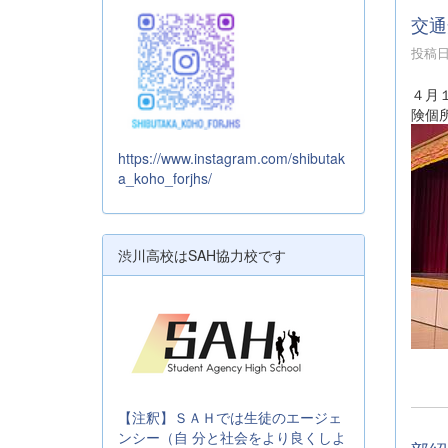
交通
投稿日時
４月
険個
https://www.instagram.com/shibutak
a_koho_forjhs/
渋川高校はSAH協力校です
【注釈】ＳＡＨでは生徒のエージェ
ンシー（自 分と社会をより良くしよ