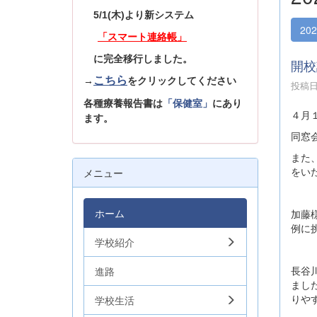
5/1(木)より新システム
20
「スマート連絡帳」
に完全移行しました。
開校
こちら
→
をクリックしてください
投稿日時
各種療養報告書は
「保健室」
にあり
４月
ます。
同窓
また
をい
メニュー
ホーム
加藤
例に
学校紹介
長谷
進路
まし
りや
学校生活