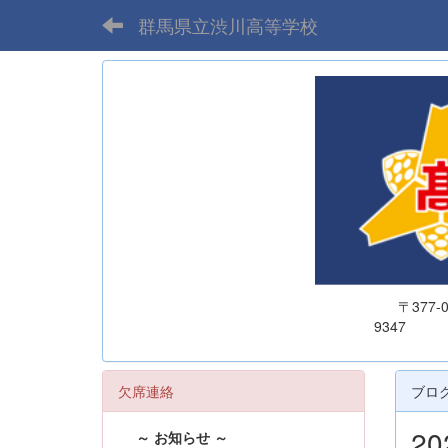
群馬県立渋川高等学校
〒377
欠席連絡
ブロ
2
～ お知らせ ～