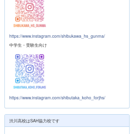
https://www.instagram.com/shibukawa_hs_gunma/
中学生・受験生向け
https://www.instagram.com/shibutaka_koho_forjhs/
渋川高校はSAH協力校です