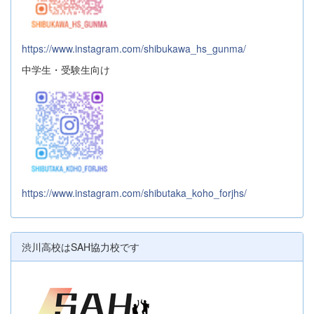
https://www.instagram.com/shibukawa_hs_gunma/
中学生・受験生向け
https://www.instagram.com/shibutaka_koho_forjhs/
渋川高校はSAH協力校です