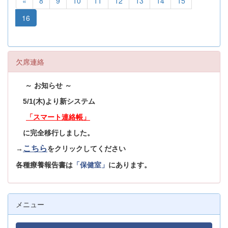
«
8
9
10
11
12
13
14
15
16
欠席連絡
～ お知らせ ～
5/1(木)より新システム
「スマート連絡帳」
に完全移行しました。
こちら
→
をクリックしてください
各種療養報告書は
「保健室」
にあります。
メニュー