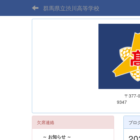
群馬県立渋川高等学校
〒377
欠席連絡
ブロ
2
～ お知らせ ～