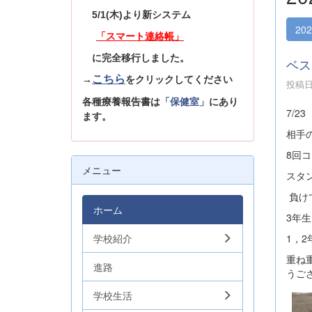
5/1(木)より新システム
20
「スマート連絡帳」
に完全移行しました。
ベス
こちら
→
をクリックしてください
投稿日時
各種療養報告書は
「保健室」
にあり
7/
ます。
相手
8回
メニュー
スタ
負け
ホーム
3年
学校紹介
1，
重ね
進路
うご
学校生活