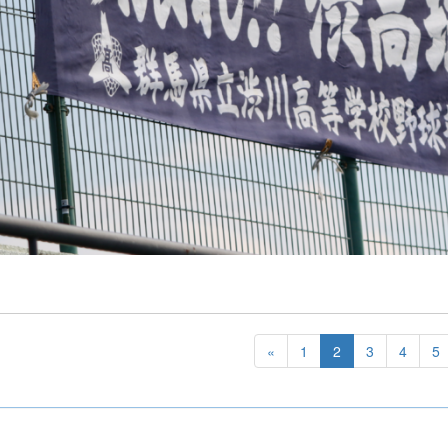
«
1
2
3
4
5