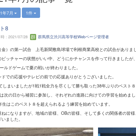
21年7月
1件
ト8
 : 2021/07/28
群馬県立渋川高等学校Webページ管理者
23（金）の第一試合 上毛新聞敷島球場で利根商業高校との試合がありま
のピッチャーの状態がいい中、どうにかチャンスを作って行きましたが、
コールドゲームで夏の戦いが終わりました。
ンドでの応援やテレビの前での応援ありがとうございました。
てしまいましたが1戦1戦全力を尽くして勝ち取った38年ぶりのベスト
生は次の日から補習に参加し、それぞれの進路に向けての学習を始めまし
2年生はこのベスト８を超えられるよう練習を始めています。
重ねになりますが、地域の皆様、OBの皆様、そして多くの関係者の皆様
ざいました。