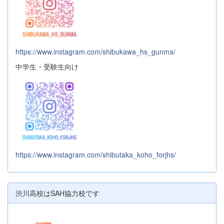
https://www.instagram.com/shibukawa_hs_gunma/
中学生・受験生向け
https://www.instagram.com/shibutaka_koho_forjhs/
渋川高校はSAH協力校です