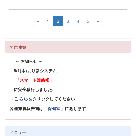
«
1
2
3
4
5
»
欠席連絡
～ お知らせ ～
5/1(木)より新システム
「スマート連絡帳」
に完全移行しました。
こちら
→
をクリックしてください
各種療養報告書は
「保健室」
にあります。
メニュー