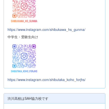
https://www.instagram.com/shibukawa_hs_gunma/
中学生・受験生向け
https://www.instagram.com/shibutaka_koho_forjhs/
渋川高校はSAH協力校です