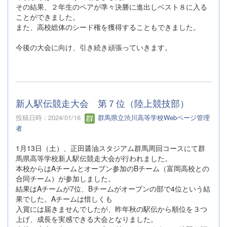
その結果、２年生のペアが準々決勝に進出しベスト８に入る
ことができました。
また、高校総体のシード権を獲得することもできました。
今後の大会に向け、引き続き頑張っていきます。
新人駅伝競走大会 第７位（陸上競技部）
投稿日時 : 2024/01/16
群馬県立渋川高等学校Webページ管理
者
1月13日（土）、正田醤油スタジアム群馬周回コースにて群
馬県高等学校新人駅伝競走大会が行われました。
本校からはAチームとオープン参加のBチーム（富岡高校との
合同チーム）が参加しました。
結果はAチームが7位、Bチームがオープンの部で4位という結
果でした。Aチームは惜しくも
入賞には届きませんでしたが、昨年秋の駅伝から順位を３つ
上げ、成長を実感できる大会となりました。