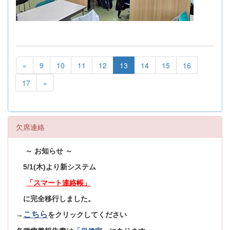
«
9
10
11
12
13
14
15
16
17
»
欠席連絡
～ お知らせ ～
5/1(木)より新システム
「スマート連絡帳」
に完全移行しました。
こちら
→
をクリックしてください