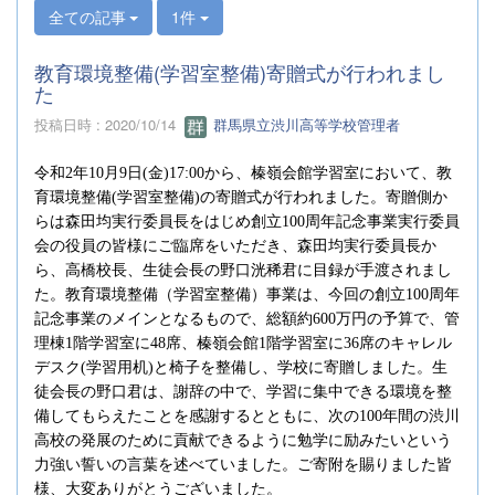
全ての記事
1件
教育環境整備(学習室整備)寄贈式が行われまし
た
投稿日時 : 2020/10/14
群馬県立渋川高等学校管理者
令和
2
年
10
月
9
日
(
金
)17:00
から、榛嶺会館学習室において、教
育環境整備
(
学習室整備
)
の寄贈式が行われました。寄贈側か
らは森田均実行委員長をはじめ創立
100
周年記念事業実行委員
会の役員の皆様にご臨席をいただき、森田均実行委員長か
ら、高橋校長、生徒会長の野口洸稀君に目録が手渡されまし
た。教育環境整備（学習室整備）事業は、今回の創立
100
周年
記念事業のメインとなるもので、総額約
600
万円の予算で、管
理棟
1
階学習室に
48
席、榛嶺会館
1
階学習室に
36
席のキャレル
デスク
(
学習用机
)
と椅子を整備し、学校に寄贈しました。生
徒会長の野口君は、謝辞の中で、学習に集中できる環境を整
備してもらえたことを感謝するとともに、次の
100
年間の渋川
高校の発展のために貢献できるように勉学に励みたいという
力強い誓いの言葉を述べていました。ご寄附を賜りました皆
様、大変ありがとうございました。