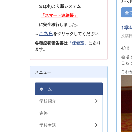
5/1(木)より新システム
全
「スマート連絡帳」
に完全移行しました。
1学
こちら
→
をクリックしてください
投稿日時
各種療養報告書は
「保健室」
にあり
4/
ます。
会場
こも
これ
メニュー
ホーム
学校紹介
進路
学校生活