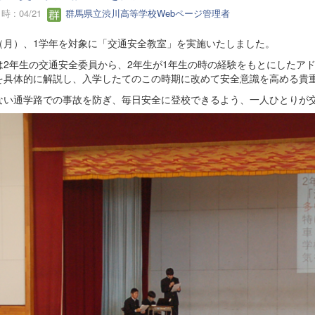
 : 04/21
群馬県立渋川高等学校Webページ管理者
13（月）、1学年を対象に「交通安全教室」を実施いたしました。
は2年生の交通安全委員から、2年生が1年生の時の経験をもとにしたア
を具体的に解説し、入学したてのこの時期に改めて安全意識を高める貴
ない通学路での事故を防ぎ、毎日安全に登校できるよう、一人ひとりが