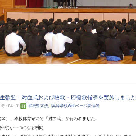
生歓迎！対面式および校歌・応援歌指導を実施しまし
 : 04/13
群馬県立渋川高等学校Webページ管理者
10（金）、本校体育館にて「対面式」が行われました。
全校生徒が一つになる瞬間