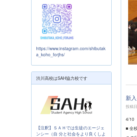
https://www.instagram.com/shibutak
a_koho_forjhs/
渋川高校はSAH協力校です
新入
投稿日時
4/
【注釈】ＳＡＨでは生徒のエージェ
■ 
ンシー（自 分と社会をより良くしよ