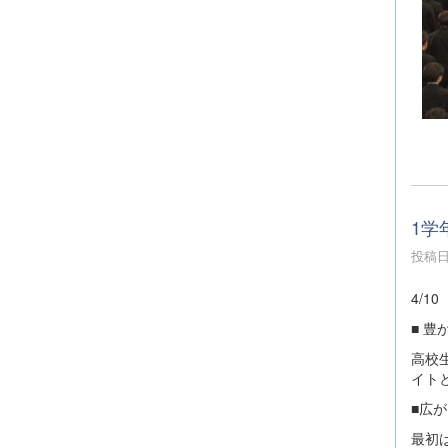
1学
投稿日時
4/
■ 
高校
イト
■広
最初