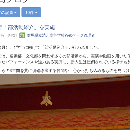
ての記事
10件
年「部活動紹介」を実施
 : 04/21
群馬県立渋川高等学校Webページ管理者
13（月）、1学年に向けて「部活動紹介」が行われました。
では、運動部・文化部を問わず多くの部活動から、実演や動画を用いた
ったパフォーマンスや迫力ある実演に、新入生は圧倒されている様子も
からの3年間を共に切磋琢磨する仲間や、心から打ち込めるものを見つ