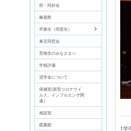
部・同好会
榛嶺祭
卒業生（同窓生）
東京同窓会
受検生のみなさまへ
学校評価
奨学金について
保健室(新型コロナウイ
ルス、インフルエンザ関
連）
相談室
図書館
1学