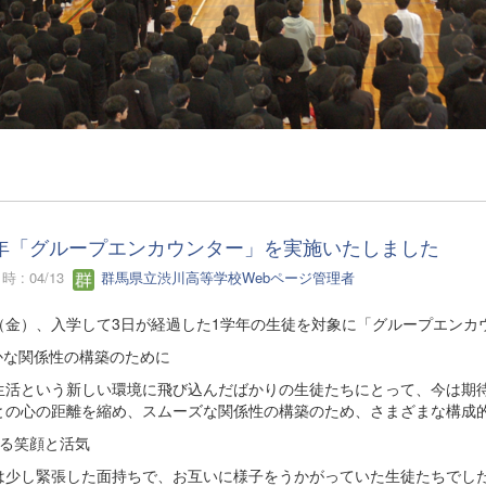
年「グループエンカウンター」を実施いたしました
 : 04/13
群馬県立渋川高等学校Webページ管理者
10（金）、入学して3日が経過した1学年の生徒を対象に「グループエン
豊かな関係性の構築のために
生活という新しい環境に飛び込んだばかりの生徒たちにとって、今は期
との心の距離を縮め、スムーズな関係性の構築のため、さまざまな構成
がる笑顔と活気
は少し緊張した面持ちで、お互いに様子をうかがっていた生徒たちでし