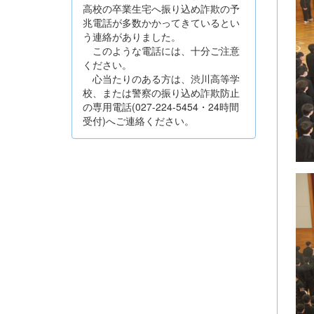
高校の卒業生宅へ振り込め詐欺の予
兆電話が多数かかってきているとい
う連絡がありました。
このような電話には、十分ご注意
ください。
心当たりのある方は、渋川高等学
校、または警察の振り込め詐欺防止
の専用電話(027-224-5454・24時間
受付)へご連絡ください。