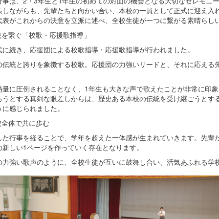
行事は、2・3年生と1年生の初めての対面の機会となる大切なセレモニ
張しながらも、先輩たちと向かい合い、本校の一員として正式に迎え入
代表がこれからの決意を立派に述べ、全校生徒が一つに繋がる素晴らし
伝統を繋ぐ「校歌・応援歌指導」
式に続き、応援団による校歌指導・応援歌指導が行われました。
の伝統と誇りを象徴する校歌。応援団の力強いリードと、それに応える
。
熱量に圧倒されることなく、1年生も大きな声で歌えたことが非常に印
ろうとする真剣な眼差しからは、歴史ある本校の伝統を受け継ごうとす
うに感じられました。
学校全体で共に歩む
した行事を経ることで、学年を超えた一体感が生まれていきます。先輩
の新しい1ページを作っていく存在となります。
の力強い歌声のように、全校生徒が互いに鼓舞し合い、活気あふれる学