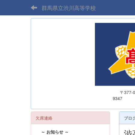
群馬県立渋川高等学校
〒377
欠席連絡
ブロ
渋
～ お知らせ ～