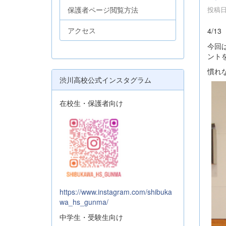
保護者ページ閲覧方法
投稿日時
アクセス
4/
今回
ント
慣れ
渋川高校公式インスタグラム
在校生・保護者向け
https://www.instagram.com/shibuka
wa_hs_gunma/
中学生・受験生向け