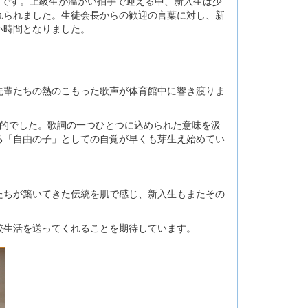
ーです。上級生が温かい拍手で迎える中、新入生は少
れられました。生徒会長からの歓迎の言葉に対し、新
い時間となりました。
先輩たちの熱のこもった歌声が体育館中に響き渡りま
象的でした。歌詞の一つひとつに込められた意味を汲
る「自由の子」としての自覚が早くも芽生え始めてい
たちが築いてきた伝統を肌で感じ、新入生もまたその
校生活を送ってくれることを期待しています。