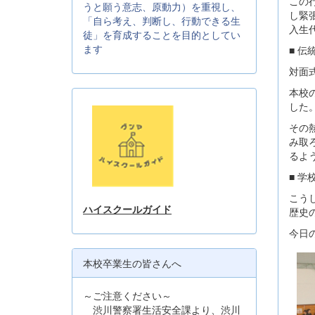
この
うと願う意志、原動力）を重視し、
し緊
「自ら考え、判断し、行動できる生
入生
徒」を育成することを目的としてい
ます
■ 
対面
本校
した
その
み取
るよ
■ 
こう
ハイスクールガイド
歴史
今日
本校卒業生の皆さんへ
～ご注意ください～
渋川警察署生活安全課より、渋川